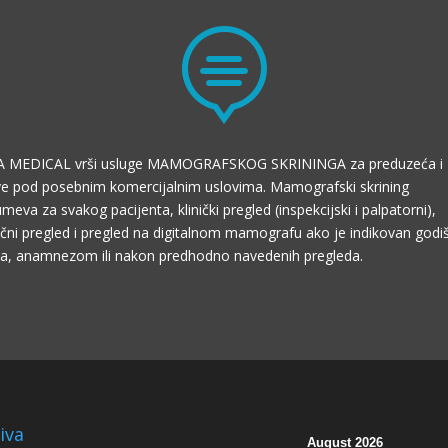

 MEDICAL vrši usluge MAMOGRAFSKOG SKRININGA za preduzeća i
e pod posebnim komercijalnim uslovima. Mamografski skrining
eva za svakog pacijenta, klinički pregled (inspekcijski i palpatorni),
učni pregled i pregled na digitalnom mamografu ako je indikovan god
ta, anamnezom ili nakon predhodno navedenih pregleda.
iva
August 2026