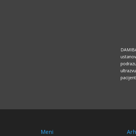
DAMIBA
ustanov
podrazum
ultrazv
pacijen
Meni
Arh